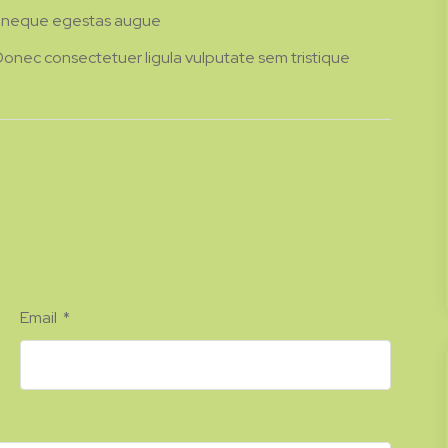
or neque egestas augue
. Donec consectetuer ligula vulputate sem tristique
Email
*