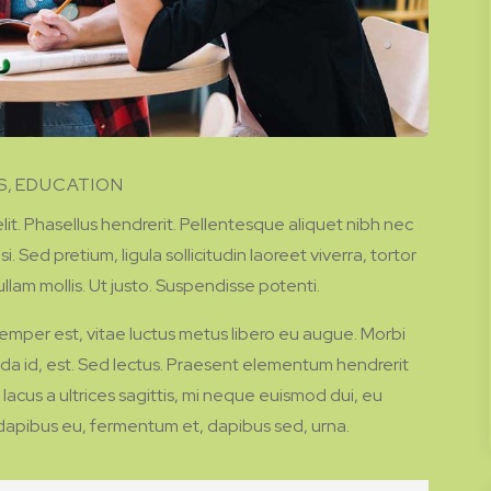
S
,
EDUCATION
it. Phasellus hendrerit. Pellentesque aliquet nibh nec
si. Sed pretium, ligula sollicitudin laoreet viverra, tortor
llam mollis. Ut justo. Suspendisse potenti.
emper est, vitae luctus metus libero eu augue. Morbi
ida id, est. Sed lectus. Praesent elementum hendrerit
 lacus a ultrices sagittis, mi neque euismod dui, eu
, dapibus eu, fermentum et, dapibus sed, urna.