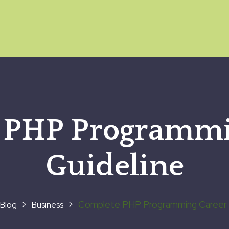
 PHP Programmi
Guideline
>
>
Complete PHP Programming Career 
Blog
Business