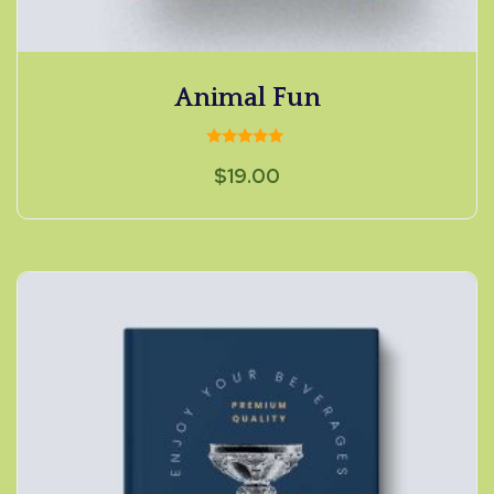
Animal Fun
Valorado
$
19.00
con
5.00
de 5