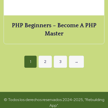
PHP Beginners – Become A PHP
Master
1
2
3
→
© Todos los derechos reservados 2024-2025, "Rebuilding
App".