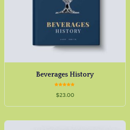
Beverages History
Valorado
$
23.00
con
5.00
de 5