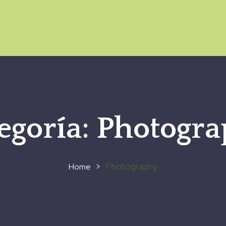
egoría:
Photogr
>
Photography